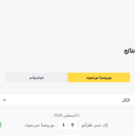
نتائج
بوروسيا دورتموند
هوفينهايم
الكل
1 أغسطس 2026
إف سي طوكيو
0
1
بوروسيا دورتموند