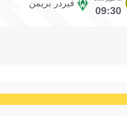
فيردر بريمن
09:30