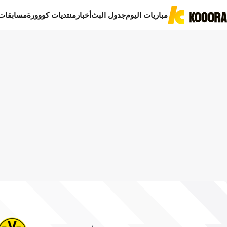
مباريات اليوم
جدول البث
أخبار
منتديات كووورة
مسابقات