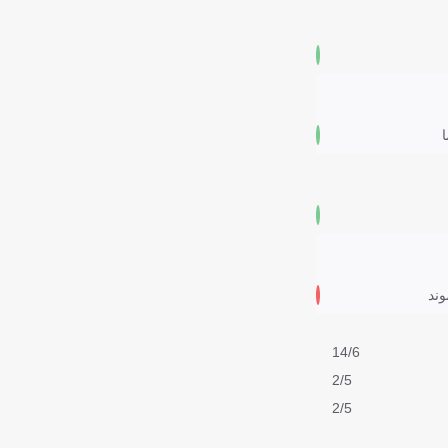
ا
وند
14/6
2/5
2/5