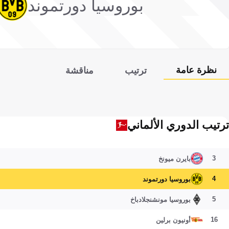
بوروسيا دورتموند
نظرة عامة
ترتيب
مناقشة
ترتيب الدوري الألماني
3
بايرن ميونخ
4
بوروسيا دورتموند
5
بوروسيا مونشنجلادباخ
16
أونيون برلين