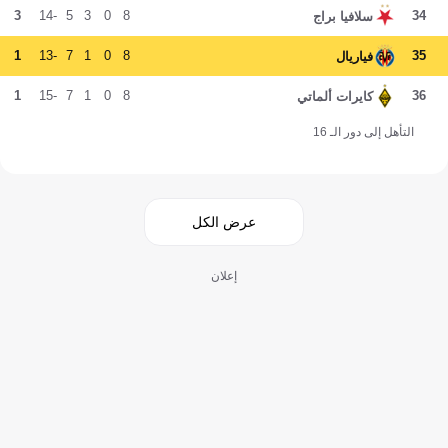
3
-14
5
3
0
8
34
سلافيا براج
1
-13
7
1
0
8
35
فياريال
1
-15
7
1
0
8
36
كايرات ألماتي
التأهل إلى دور الـ 16
عرض الكل
إعلان