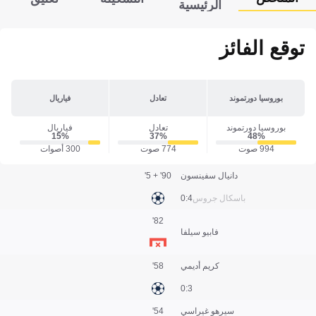
الرئيسية
توقع الفائز
بوروسيا دورتموند
تعادل
فياريال
بوروسيا دورتموند
تعادل
فياريال
15‎%‎
37‎%‎
48‎%‎
994 صوت
774 صوت
300 أصوات
دانيال سفينسون
90' + 5'
باسكال جروس
4:0
82'
فابيو سيلفا
كريم أديمي
58'
3:0
سيرهو غيراسي
54'