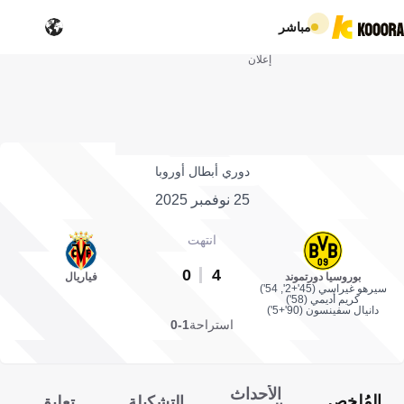
مباشر
إعلان
دوري أبطال أوروبا
25 نوفمبر 2025
انتهت
0
4
بوروسيا دورتموند
فياريال
سيرهو غيراسي (45'+2', 54')
كريم أديمي (58')
دانيال سفينسون (90'+5')
استراحة
1-0
الأحداث
المُلخص
التشكيلة
تعليق