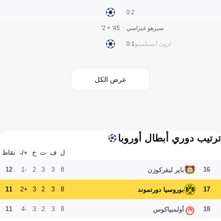
2:0
سيرهو غيراسي
45' + 2'
ارون أنسيلمينو
1:0
عرض الكل
ترتيب دوري أبطال أوروبا
ل
ف
ت
خ
+/-
نقاط
12
-1
2
3
3
8
16
باير ليفركوزن
11
+2
3
2
3
8
17
بوروسيا دورتموند
11
-4
3
2
3
8
18
أولمبياكوس