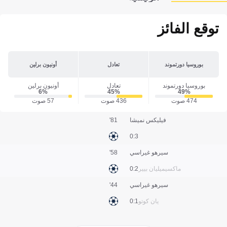
توقع الفائز
بوروسيا دورتموند
تعادل
أونيون برلين
بوروسيا دورتموند
تعادل
أونيون برلين
6‎%‎
45‎%‎
49‎%‎
474 صوت
436 صوت
57 صوت
فيليكس نميشا
81'
3:0
سيرهو غيراسي
58'
ماكسيميليان بيير
2:0
سيرهو غيراسي
44'
يان كوتو
1:0