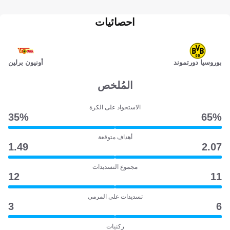
احصائيات
بوروسيا دورتموند
أونيون برلين
المُلخص
الاستحواذ على الكرة
35‎%‎
65‎%‎
أهداف متوقعة
1.49
2.07
مجموع التسديدات
12
11
تسديدات على المرمى
3
6
ركنيات