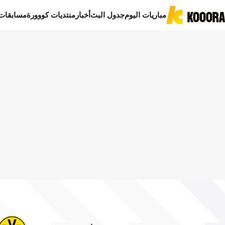
مباريات اليوم
جدول البث
أخبار
منتديات كووورة
مسابقات