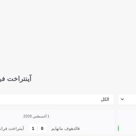
آينتراخت ف
الكل
1 أغسطس 2026
فالدهوف مانهايم
0
1
آينتراخت فرا