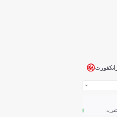
رانكفورت
نكفورت