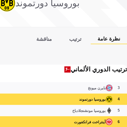
بوروسيا دورتموند
نظرة عامة
ترتيب
مناقشة
ترتيب الدوري الألماني
3
بايرن ميونخ
4
بوروسيا دورتموند
5
بوروسيا مونشنجلادباخ
6
آينتراخت فرانكفورت