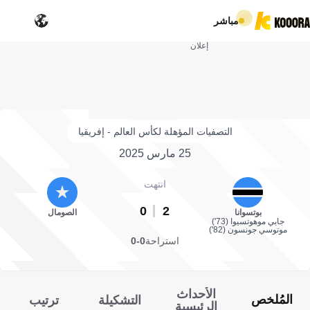
مباشر
إعلان
التصفيات المؤهلة لكأس العالم - إفريقيا
25 مارس 2025
انتهت
0
2
بوتسوانا
الصومال
جابي موهوتسيوا (73')
موتوسي جونسون (82')
استراحة
0-0
الأحداث
المُلخص
التشكيلة
ترتيب
الرئيسية