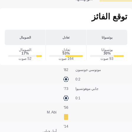
توقع الفائز
بوتسوانا
تعادل
الصومال
بوتسوانا
تعادل
الصومال
17‎%‎
53‎%‎
30‎%‎
93 صوت
164 صوت
52 صوت
موتوسي جونسون
82'
2:0
جابي موهوتسيوا
73'
1:0
56'
M. Abi
14'
أبيل جيلي