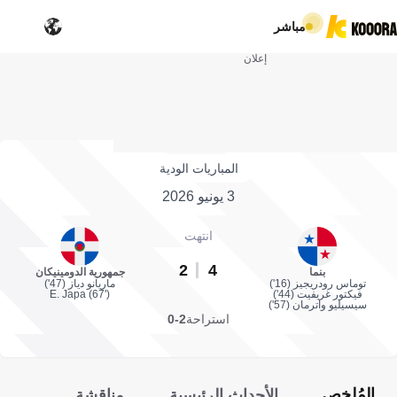
مباشر
إعلان
المباريات الودية
3 يونيو 2026
انتهت
2
4
بنما
جمهورية الدومينيكان
توماس رودريجيز (16')
ماريانو دياز (47')
فيكتور غريفيت (44')
E. Japa (67')
سيسيليو واترمان (57')
استراحة
2-0
المُلخص
الأحداث الرئيسية
مناقشة