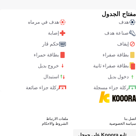
مفتاح الجدول
هدف
هدف في مرماه
صناعة هدف
إصابة
إيقاف
حكم ڤار
بطاقة صفراء
بطاقة حمراء
بطاقة صفراء ثانية
خروج بديل
دخول بديل
استبدال
ركلة جزاء مسجلة
ركلة جزاء ضائعة
اتصل بنا
ملفات الارتباط
سياسة الخصوصية
الشروط والاحكام
تابع Kooora على جوجل