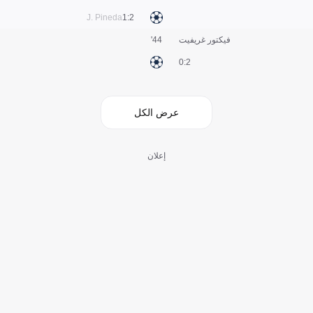
J. Pineda
2:1
فيكتور غريفيت
44'
2:0
عرض الكل
إعلان