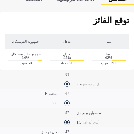
توقع الفائز
بنما
تعادل
جمهورية الدومينيكان
بنما
تعادل
جمهورية الدومينيكان
14‎%‎
45‎%‎
42‎%‎
191 صوت
206 أصوات
63 صوت
89'
إريك ديفيس
4:2
E. Japa
67'
3:2
سيسيليو واترمان
57'
أندي أندرادي
3:1
47'
ماريانو دياز