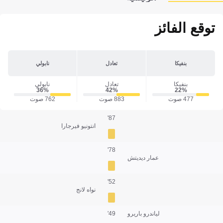
توقع الفائز
بنفيكا
تعادل
نابولي
بنفيكا
تعادل
نابولي
36‎%‎
42‎%‎
22‎%‎
477 صوت
883 صوت
762 صوت
87'
انتونيو فيرجارا
78'
عمار ديديتش
52'
نواه لانج
لياندرو باريرو
49'