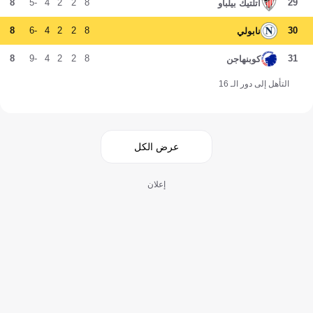
8
-5
4
2
2
8
29
أتلتيك بيلباو
8
-6
4
2
2
8
30
نابولي
8
-9
4
2
2
8
31
كوبنهاجن
التأهل إلى دور الـ 16
عرض الكل
إعلان