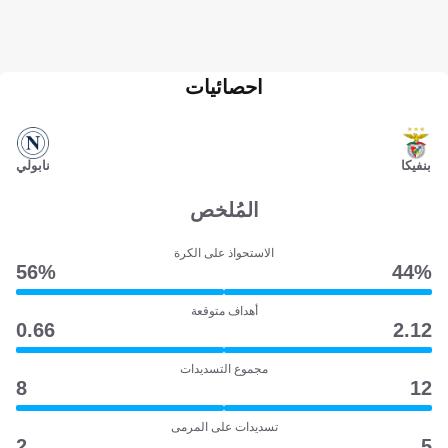
احصائيات
بنفيكا
نابولي
المُلخص
الاستحواذ على الكرة
56‎%‎
44‎%‎
أهداف متوقعة
0.66
2.12
مجموع التسديدات
8
12
تسديدات على المرمى
2
5