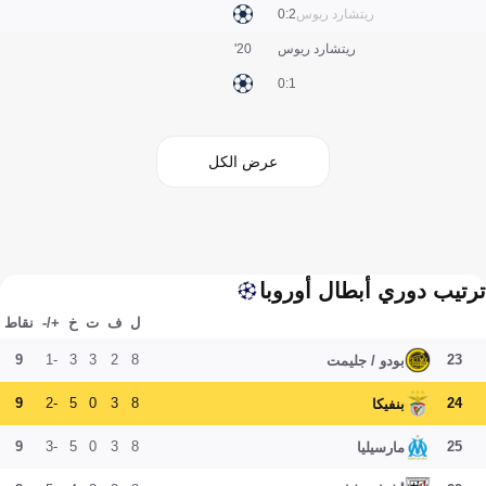
ريتشارد ريوس
2:0
ريتشارد ريوس
20'
1:0
عرض الكل
ترتيب دوري أبطال أوروبا
ل
ف
ت
خ
+/-
نقاط
9
-1
3
3
2
8
23
بودو / جليمت
9
-2
5
0
3
8
24
بنفيكا
9
-3
5
0
3
8
25
مارسيليا