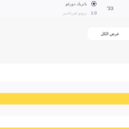
باتريك دورغو
33'
0:1
برونو فيرنانديز
عرض الكل