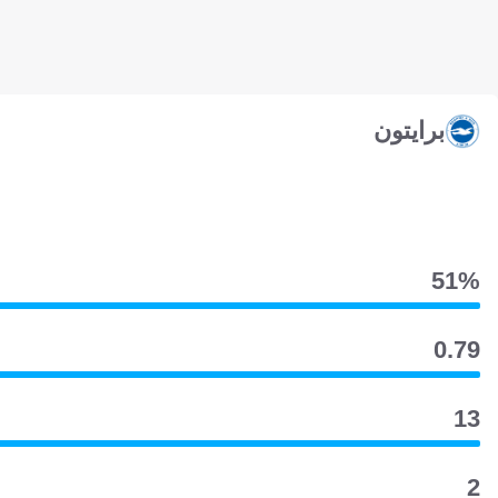
برايتون
51‎%‎
0.79
13
2