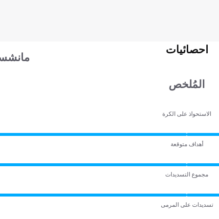
احصائيات
مانشستر
المُلخص
الاستحواذ على الكرة
أهداف متوقعة
مجموع التسديدات
تسديدات على المرمى