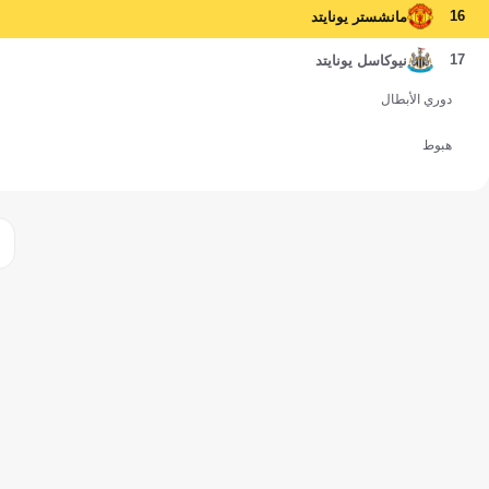
16
مانشستر يونايتد
17
نيوكاسل يونايتد
دوري الأبطال
هبوط