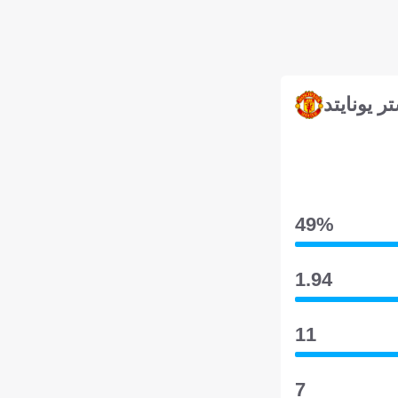
 يونايتد
49‎%‎
1.94
11
7