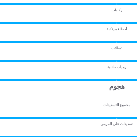
ركنيات
أخطاء مرتكبة
تسللات
رميات جانبية
هجوم
مجموع التسديدات
تسديدات على المرمى