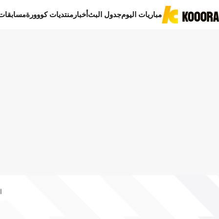
مباريات اليوم
جدول البث
أخبار
منتديات كووورة
مسابقات
ا