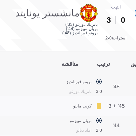
انتهت
مانشستر يونايتد
3
0
باتريك دورغو (33')
بريان مبيومو (44')
برونو فيرنانديز (48')
استراحة
0-2
يق
ترتيب
مناقشة
برونو فيرنانديز
48'
0:3
باتريك دورغو
45' + 3'
كوبي ماينو
بريان مبيومو
44'
0:2
اماد ديالو