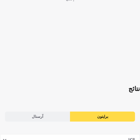
نتائج
برايتون
آرسنال