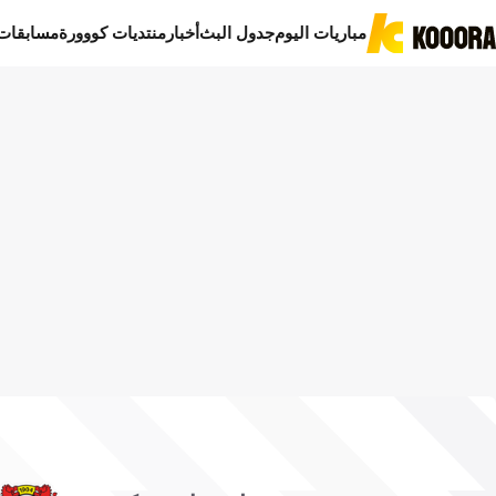
مباريات اليوم
جدول البث
أخبار
منتديات كووورة
مسابقات