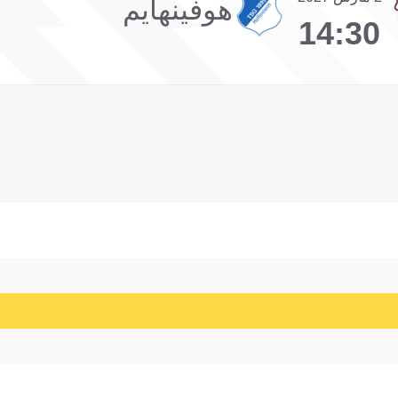
هوفينهايم
14:30