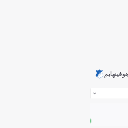
وفينهايم