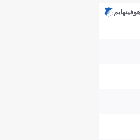
وفينهايم