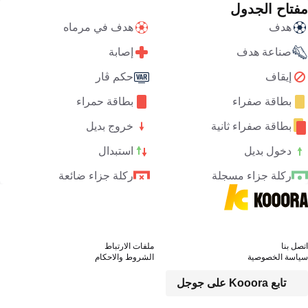
مفتاح الجدول
هدف
هدف في مرماه
صناعة هدف
إصابة
إيقاف
حكم ڤار
بطاقة صفراء
بطاقة حمراء
بطاقة صفراء ثانية
خروج بديل
دخول بديل
استبدال
ركلة جزاء مسجلة
ركلة جزاء ضائعة
اتصل بنا
ملفات الارتباط
سياسة الخصوصية
الشروط والاحكام
تابع Kooora على جوجل