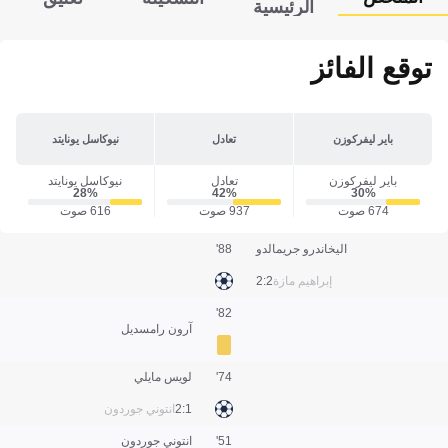
الرئيسية
توقع الفائز
باير ليفركوزن
تعادل
نيوكاسل يونايتد
باير ليفركوزن
تعادل
نيوكاسل يونايتد
28‎%‎
42‎%‎
30‎%‎
674 صوت
937 صوت
616 صوت
اليخاندرو جريمالدو
88'
إبراهيم مازة
2:2
82'
آرون رامسديل
74'
لويس مايلي
1:2
انتوني جوردون
51'
انتوني جوردون