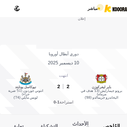
مباشر
إعلان
دوري أبطال أوروبا
10 ديسمبر 2025
انتهت
2
2
باير ليفركوزن
نيوكاسل يونايتد
برونو جيمارايش (13' هدف في
انتوني جوردون (51' ضربة
مرماه)
جزاء)
اليخاندرو جريمالدو (88')
لويس مايلي (74')
استراحة
1-0
الأحداث
المُلخص
التشكيلة
تعليق