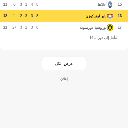
13
0
3
1
4
8
15
أتالانتا
12
-1
2
3
3
8
16
باير ليفركوزن
11
+2
3
2
3
8
17
بوروسيا دورتموند
التأهل إلى دور الـ 16
عرض الكل
إعلان