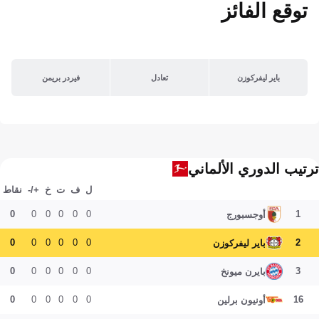
توقع الفائز
باير ليفركوزن
تعادل
فيردر بريمن
ترتيب الدوري الألماني
ل
ف
ت
خ
+/-
نقاط
0
0
0
0
0
0
1
أوجسبورج
0
0
0
0
0
0
2
باير ليفركوزن
0
0
0
0
0
0
3
بايرن ميونخ
0
0
0
0
0
0
16
أونيون برلين