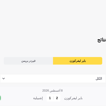
نتائج
باير ليفركوزن
فيردر بريمن
الكل
8 أغسطس 2026
باير ليفركوزن
2
1
إشبيلية