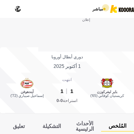
مباشر
إعلان
دوري أبطال أوروبا
1 أكتوبر 2025
انتهت
1
1
باير ليفركوزن
آيندهوفن
كريستيان كوفاني (65')
إسماعيل صيباري (72')
استراحة
0-0
الأحداث
المُلخص
التشكيلة
تعليق
الرئيسية