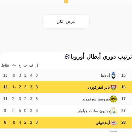
عرض الكل
ترتيب دوري أبطال أوروبا
ل
ف
ت
خ
+/-
نقاط
13
0
3
1
4
8
15
أتالانتا
12
-1
2
3
3
8
16
باير ليفركوزن
11
+2
3
2
3
8
17
بوروسيا دورتموند
9
-9
5
0
3
8
27
يونيون سانت جيلواز
8
0
4
2
2
8
28
آيندهوفن