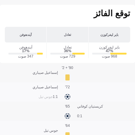
توقع الفائز
باير ليفركوزن
تعادل
آيندهوفن
باير ليفركوزن
تعادل
آيندهوفن
17‎%‎
36‎%‎
47‎%‎
968 صوت
729 صوت
347 صوت
90' + 2'
إسماعيل صيباري
72'
إسماعيل صيباري
1:1
جوس تيل
كريستيان كوفاني
65'
1:0
64'
جوس تيل