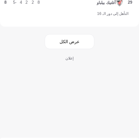
8
-5
4
2
2
8
29
أتلتيك بيلباو
التأهل إلى دور الـ 16
عرض الكل
إعلان