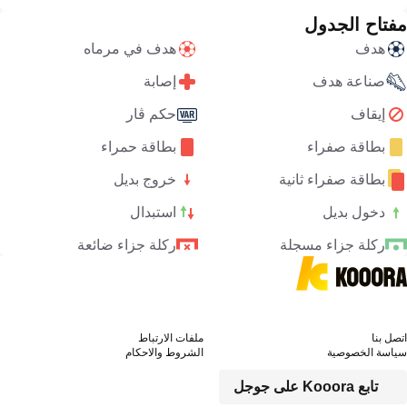
مفتاح الجدول
هدف
هدف في مرماه
صناعة هدف
إصابة
إيقاف
حكم ڤار
بطاقة صفراء
بطاقة حمراء
بطاقة صفراء ثانية
خروج بديل
دخول بديل
استبدال
ركلة جزاء مسجلة
ركلة جزاء ضائعة
اتصل بنا
ملفات الارتباط
سياسة الخصوصية
الشروط والاحكام
تابع Kooora على جوجل