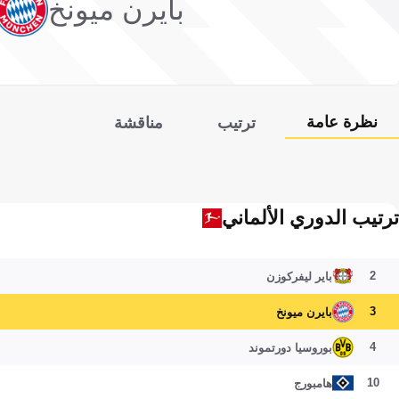
بايرن ميونخ
نظرة عامة
ترتيب
مناقشة
ترتيب الدوري الألماني
2
باير ليفركوزن
3
بايرن ميونخ
4
بوروسيا دورتموند
10
هامبورج