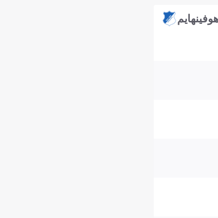
وفينهايم