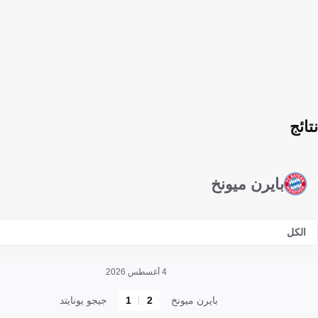
نتائج
بايرن ميونخ
الكل
4 أغسطس 2026
بايرن ميونخ
2
1
جيجو يونايتد