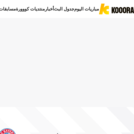
مباريات اليوم
جدول البث
أخبار
منتديات كووورة
مسابقات