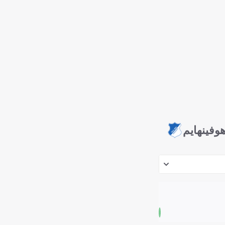
وفينهايم