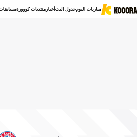
مباريات اليوم
جدول البث
أخبار
منتديات كووورة
مسابقات