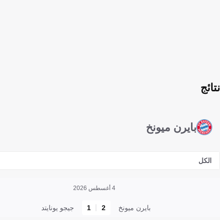
نتائج
بايرن ميونخ
الكل
4 أغسطس 2026
بايرن ميونخ
2
1
جيجو يونايتد