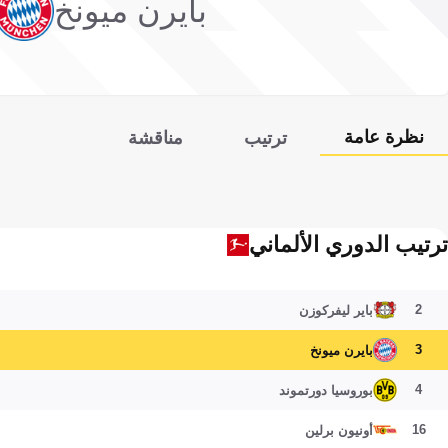
بايرن ميونخ
نظرة عامة
ترتيب
مناقشة
ترتيب الدوري الألماني
2
باير ليفركوزن
3
بايرن ميونخ
4
بوروسيا دورتموند
16
أونيون برلين