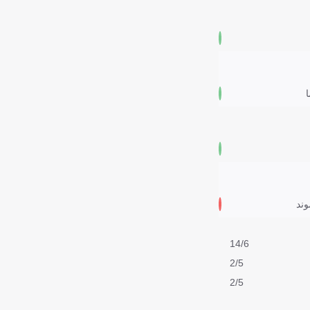
ا
وند
14/6
2/5
2/5