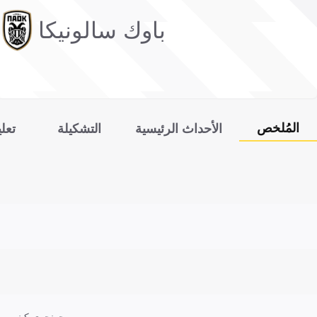
باوك سالونيكا
المُلخص
الأحداث الرئيسية
التشكيلة
تعل
جونجوي كيني