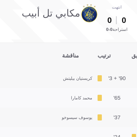
انتهت
مكابي تل أبيب
0
0
استراحة
0-0
يق
ترتيب
مناقشة
90' + 3'
كريستيان بيليتش
65'
محمد كامارا
37'
يوسوف سيسوخو
24'