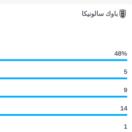
باوك سالونيكا
48‎%‎
5
9
14
1