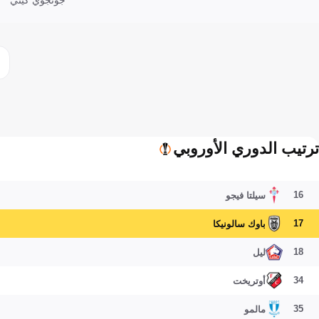
ترتيب الدوري الأوروبي
16
سيلتا فيجو
17
باوك سالونيكا
18
ليل
34
أوتريخت
35
مالمو