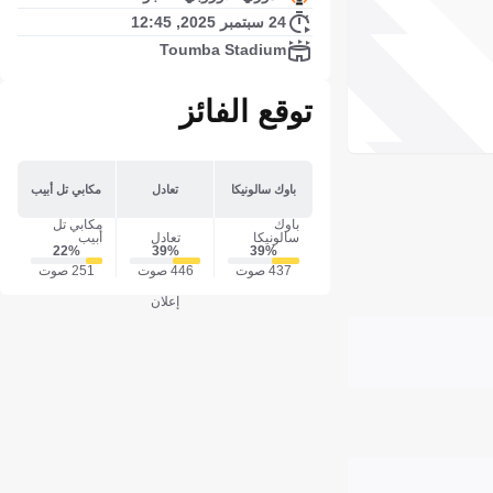
24 سبتمبر 2025, 12:45
Toumba Stadium
توقع الفائز
باوك سالونيكا
تعادل
مكابي تل أبيب
باوك
مكابي تل
سالونيكا
تعادل
أبيب
22‎%‎
39‎%‎
39‎%‎
437 صوت
446 صوت
251 صوت
إعلان