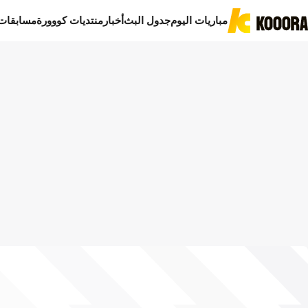
مباريات اليوم
جدول البث
أخبار
منتديات كووورة
مسابقات