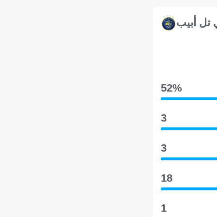
 تل أبيب
52‎%‎
3
3
18
1