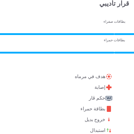
قرار تأديبي
بطاقات صفراء
بطاقات حمراء
هدف في مرماه
إصابة
حكم ڤار
بطاقة حمراء
خروج بديل
استبدال