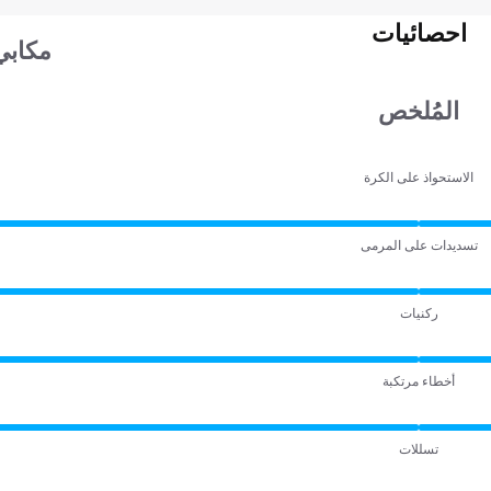
احصائيات
مكابي
المُلخص
الاستحواذ على الكرة
تسديدات على المرمى
ركنيات
أخطاء مرتكبة
تسللات