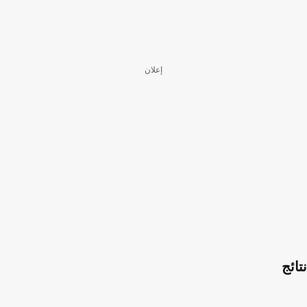
إعلان
نتائج