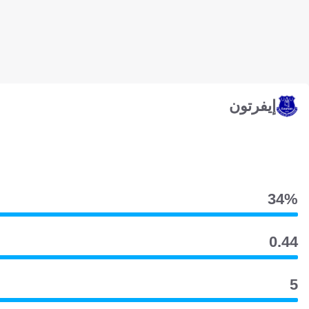
إيفرتون
34‎%‎
0.44
5