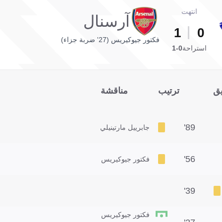
انتهت
آرسنال
1
0
فكتور جيوكيريس (27' ضربة جزاء)
استراحة
0-1
يق
ترتيب
مناقشة
89'
جابرييل مارتينيلي
56'
فكتور جيوكيريس
39'
فكتور جيوكيريس