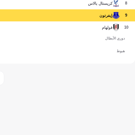
8
كريستال بالاس
9
إيفرتون
10
فولهام
دوري الأبطال
هبوط