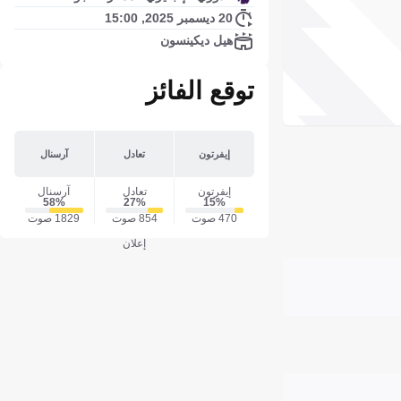
20 ديسمبر 2025, 15:00
هيل ديكينسون
توقع الفائز
إيفرتون
تعادل
آرسنال
إيفرتون
تعادل
آرسنال
58‎%‎
27‎%‎
15‎%‎
470 صوت
854 صوت
1829 صوت
إعلان