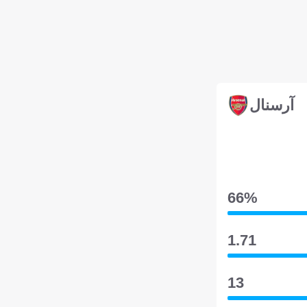
آرسنال
66‎%‎
1.71
13