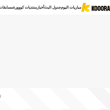
مباريات اليوم
جدول البث
أخبار
منتديات كووورة
مسابقات
ا