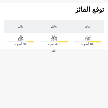
توقع الفائز
إيران
تعادل
مالي
إيران
تعادل
مالي
22‎%‎
35‎%‎
43‎%‎
400 أصوات
322 صوت
202 أصوات
إعلان