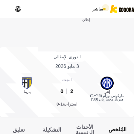
مباشر
إعلان
الدوري الإيطالي
3 مايو 2026
انتهت
0
2
إنتر
بارما
ماركوس تورام (45'+1')
هنريك مخيتاريان (80')
استراحة
1-0
الأحداث
المُلخص
التشكيلة
تعليق
الرئيسية