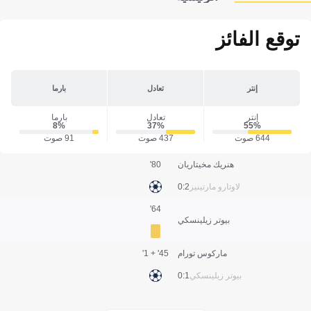
توقع الفائز
إنتر
تعادل
بارما
إنتر
تعادل
بارما
8‎%‎
37‎%‎
55‎%‎
644 صوت
437 صوت
91 صوت
هنريك مخيتاريان
80'
لاوتارو مارتينيز
2:0
64'
بيوتر زيلينسكي
ماركوس تورام
45' + 1'
بيوتر زيلينسكي
1:0