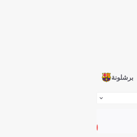
برشلونة