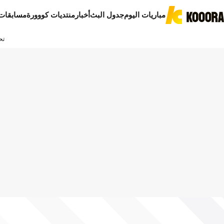
مباريات اليوم
جدول البث
أخبار
منتديات كووورة
مسابقات
تح