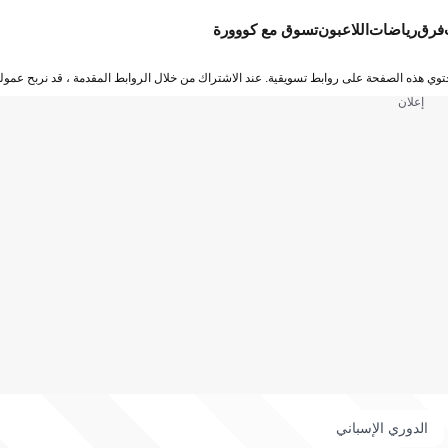
فرق
رياضات
اللاعبون
تسوق مع كووورة
توي هذه الصفحة على روابط تسويقية. عند الاشتراك من خلال الروابط المقدمة ، قد نربح عمولة
إعلان
الدوري الإسباني