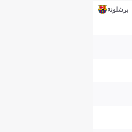
برشلونة