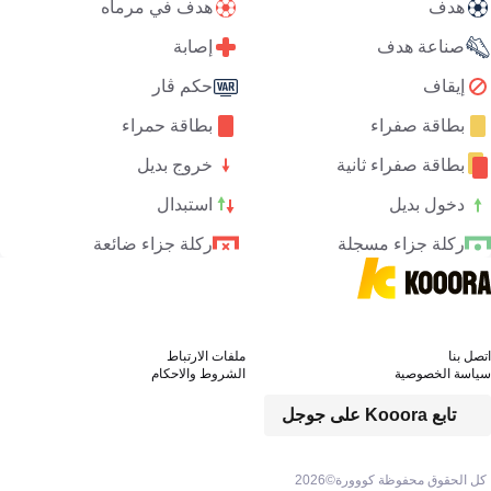
هدف
هدف في مرماه
صناعة هدف
إصابة
إيقاف
حكم ڤار
بطاقة صفراء
بطاقة حمراء
بطاقة صفراء ثانية
خروج بديل
دخول بديل
استبدال
ركلة جزاء مسجلة
ركلة جزاء ضائعة
اتصل بنا
ملفات الارتباط
سياسة الخصوصية
الشروط والاحكام
تابع Kooora على جوجل
كل الحقوق محفوظة كووورة©
2026