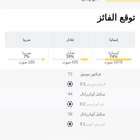
توقع الفائز
إسبانيا
تعادل
صربيا
إسبانيا
تعادل
صربيا
7‎%‎
19‎%‎
74‎%‎
1678 صوت
435 صوت
160 صوت
فيكتور مونيوز
72'
فيران توريس
3:0
ميكيل أويارزابال
44'
باو كوبارسي
2:0
ميكيل أويارزابال
16'
فيرمين لوبيز
1:0