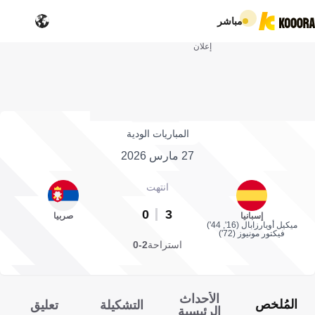
مباشر
إعلان
المباريات الودية
27 مارس 2026
انتهت
0
3
إسبانيا
صربيا
ميكيل أويارزابال (16', 44')
فيكتور مونيوز (72')
استراحة
2-0
الأحداث
المُلخص
التشكيلة
تعليق
الرئيسية