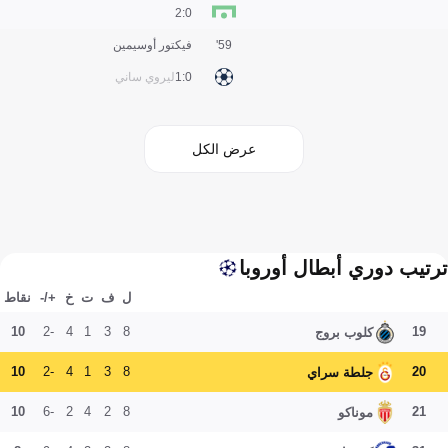
0:2
59'
فيكتور أوسيمين
0:1
ليروي ساني
عرض الكل
ترتيب دوري أبطال أوروبا
ل
ف
ت
خ
+/-
نقاط
10
-2
4
1
3
8
19
كلوب بروج
10
-2
4
1
3
8
20
جلطة سراي
10
-6
2
4
2
8
21
موناكو