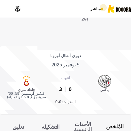
مباشر
إعلان
دوري أبطال أوروبا
5 نوفمبر 2025
انتهت
3
0
أياكس
جلطة سراي
فيكتور أوسيمين (59', 66'
ضربة جزاء, 78' ضربة جزاء)
استراحة
0-0
الأحداث
المُلخص
التشكيلة
تعليق
الرئيسية