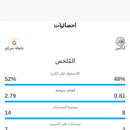
احصائيات
أياكس
جلطة سراي
المُلخص
الاستحواذ على الكرة
52‎%‎
48‎%‎
أهداف متوقعة
2.79
0.81
مجموع التسديدات
14
8
تسديدات على المرمى
7
2