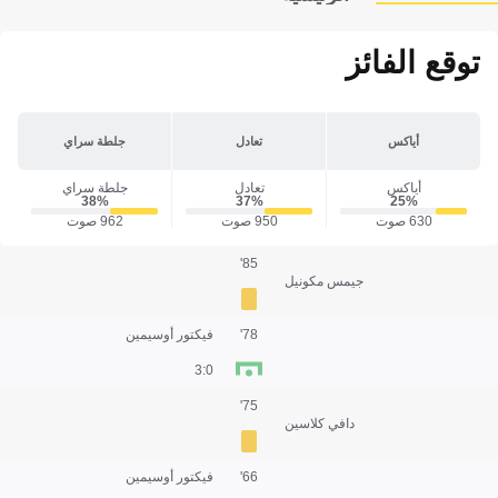
توقع الفائز
أياكس
تعادل
جلطة سراي
أياكس
تعادل
جلطة سراي
38‎%‎
37‎%‎
25‎%‎
630 صوت
950 صوت
962 صوت
85'
جيمس مكونيل
78'
فيكتور أوسيمين
0:3
75'
دافي كلاسين
66'
فيكتور أوسيمين