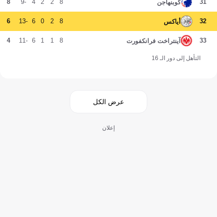
8
-9
4
2
2
8
31
كوبنهاجن
6
-13
6
0
2
8
32
أياكس
4
-11
6
1
1
8
33
آينتراخت فرانكفورت
التأهل إلى دور الـ 16
عرض الكل
إعلان