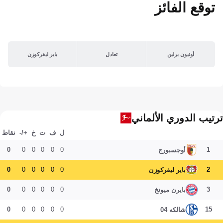
توقع الفائز
أونيون برلين
تعادل
باير ليفركوزن
ترتيب الدوري الألماني
ل
ف
ت
خ
+/-
نقاط
0
0
0
0
0
0
1
أوجسبورج
0
0
0
0
0
0
2
باير ليفركوزن
0
0
0
0
0
0
3
بايرن ميونخ
0
0
0
0
0
0
15
شالكه 04