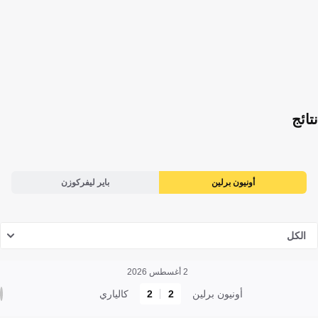
نتائج
أونيون برلين
باير ليفركوزن
الكل
2 أغسطس 2026
أونيون برلين
2
2
كالياري