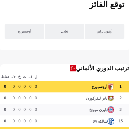
توقع الفائز
أونيون برلين
تعادل
أوجسبورج
ترتيب الدوري الألماني
ل
ف
ت
خ
+/-
نقاط
0
0
0
0
0
0
1
أوجسبورج
0
0
0
0
0
0
2
باير ليفركوزن
0
0
0
0
0
0
3
بايرن ميونخ
0
0
0
0
0
0
15
شالكه 04