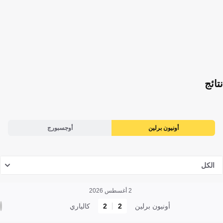
نتائج
أونيون برلين
أوجسبورج
الكل
2 أغسطس 2026
أونيون برلين
2
2
كالياري