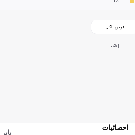
13'
عرض الكل
إعلان
احصائيات
باير 