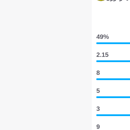
49‎%‎
2.15
8
5
3
9