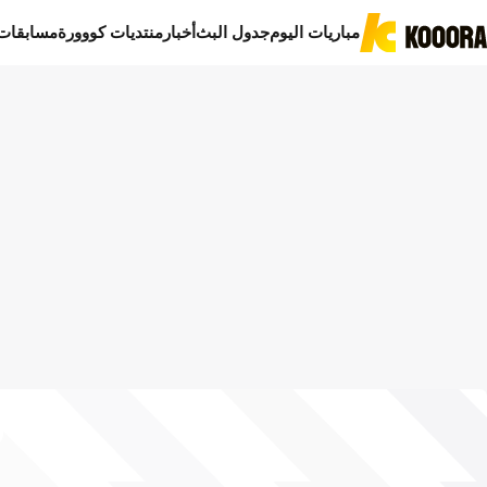
مباريات اليوم
جدول البث
أخبار
منتديات كووورة
مسابقات