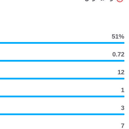
51‎%‎
0.72
12
1
3
7