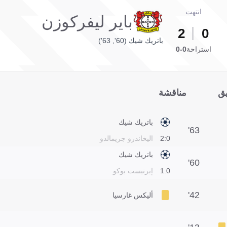
انتهت
باير ليفركوزن
2
0
باتريك شيك (60', 63')
استراحة
0-0
يق
مناقشة
باتريك شيك
63'
0:2
اليخاندرو جريمالدو
باتريك شيك
60'
0:1
إيرنيست بوكو
42'
أليكس غارسيا