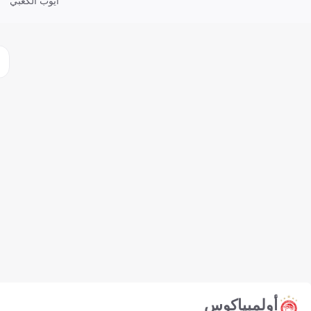
أيوب الكعبي
أولمبياكوس