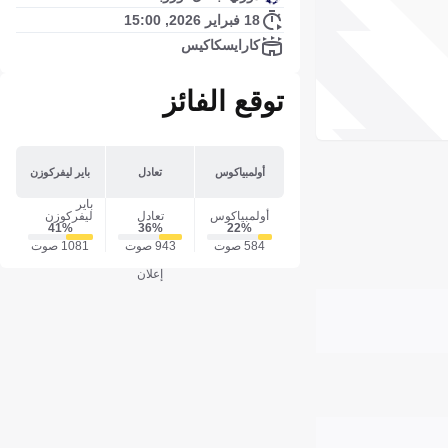
18 فبراير 2026, 15:00
كارايسكاكيس
توقع الفائز
أولمبياكوس
تعادل
باير ليفركوزن
باير
أولمبياكوس
تعادل
ليفركوزن
41‎%‎
36‎%‎
22‎%‎
584 صوت
943 صوت
1081 صوت
إعلان