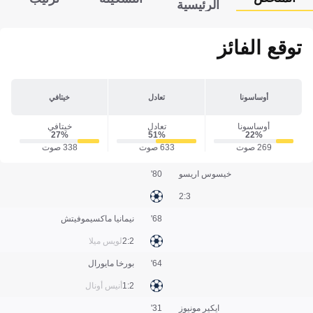
الرئيسية
توقع الفائز
أوساسونا
تعادل
خيتافي
أوساسونا
تعادل
خيتافي
27‎%‎
51‎%‎
22‎%‎
269 صوت
633 صوت
338 صوت
خيسوس اريسو
80'
3:2
68'
نيمانيا ماكسيموفيتش
2:2
لويس ميلا
64'
بورخا مايورال
2:1
أنيس أونال
ايكير مونيوز
31'