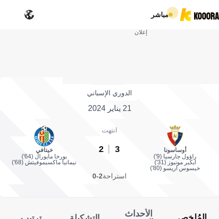
مباشر
إعلان
الدوري الإسباني
21 يناير 2024
انتهت
2
3
أوساسونا
خيتافي
راؤول جارسيا (9')
بورخا مايورال (64')
ايكير مونيوز (31')
نيمانيا ماكسيموفيتش (68')
خيسوس اريسو (80')
استراحة
2-0
الأحداث
المُلخص
التشكيلة
ترتيب