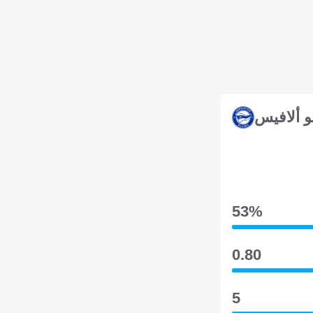
و ألافيس
53‎%‎
0.80
5