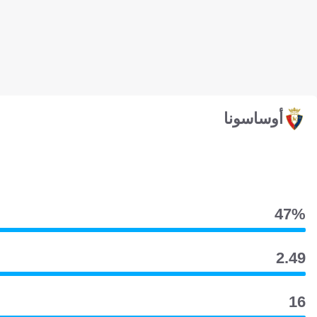
أوساسونا
47‎%‎
2.49
16