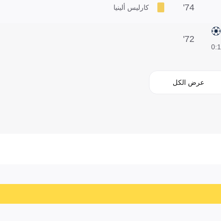
74'
كارليس ألينيا
72'
1:0
عرض الكل