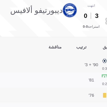
انتهت
ديبورتيفو ألافيس
0
3
استراحة
0-0
يق
ترتيب
مناقشة
90' + 3'
3:0
81'
2:0
76'