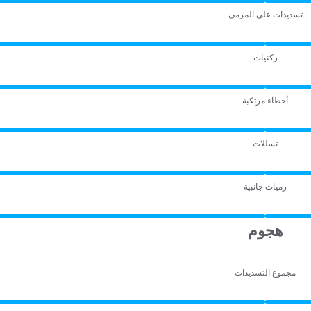
تسديدات على المرمى
ركنيات
أخطاء مرتكبة
تسللات
رميات جانبية
هجوم
مجموع التسديدات