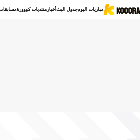
مباريات اليوم
جدول البث
أخبار
منتديات كووورة
مسابقات