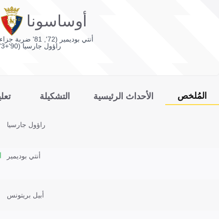
أوساسونا
أنتي بوديمير (72', 81' ضربة جزاء)
راؤول جارسيا (90'+3')
المُلخص
الأحداث الرئيسية
التشكيلة
تعل
راؤول جارسيا
أنتي بوديمير
أبيل بريتونس