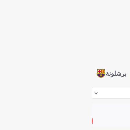
برشلونة