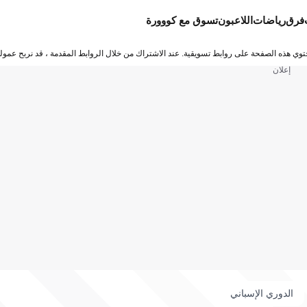
فرق
رياضات
اللاعبون
تسوق مع كووورة
توي هذه الصفحة على روابط تسويقية. عند الاشتراك من خلال الروابط المقدمة ، قد نربح عمولة
إعلان
الدوري الإسباني