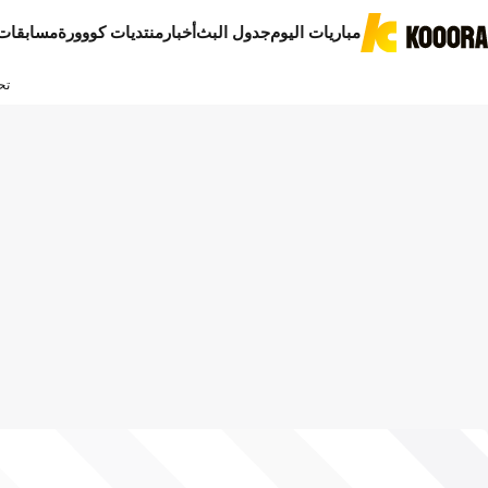
مباريات اليوم
جدول البث
أخبار
منتديات كووورة
مسابقات
تح