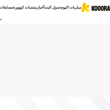
مباريات اليوم
جدول البث
أخبار
منتديات كووورة
مسابقات
تح