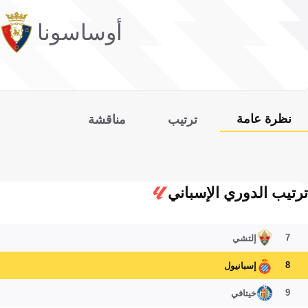
أوساسونا
نظرة عامة
ترتيب
مناقشة
ترتيب الدوري الإسباني
7
إلتشي
8
إسبانيول
9
خيتافي