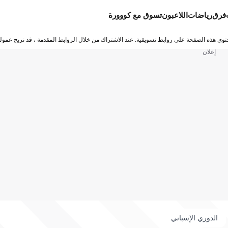
فرق
رياضات
اللاعبون
تسوق مع كووورة
توي هذه الصفحة على روابط تسويقية. عند الاشتراك من خلال الروابط المقدمة ، قد نربح عمولة
إعلان
الدوري الإسباني