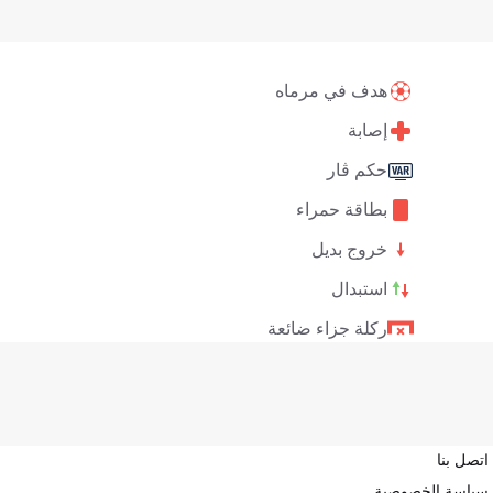
هدف في مرماه
إصابة
حكم ڤار
بطاقة حمراء
خروج بديل
استبدال
ركلة جزاء ضائعة
اتصل بنا
سياسة الخصوصية