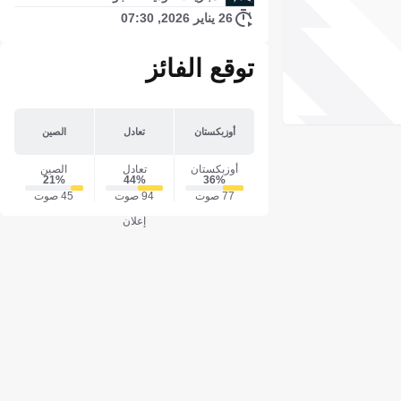
26 يناير 2026, 07:30
توقع الفائز
أوزبكستان
تعادل
الصين
أوزبكستان
تعادل
الصين
21‎%‎
44‎%‎
36‎%‎
77 صوت
94 صوت
45 صوت
إعلان