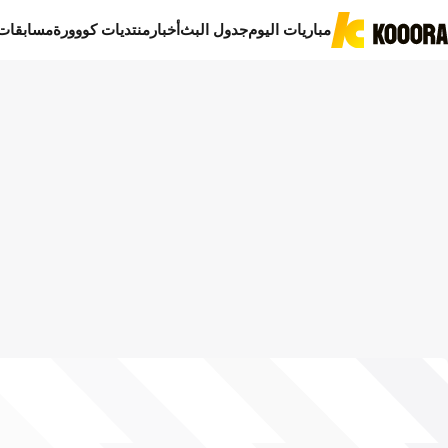
مباريات اليوم
جدول البث
أخبار
منتديات كووورة
مسابقات