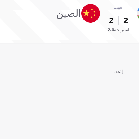
انتهت
الصين
2
2
استراحة
0-2
إعلان