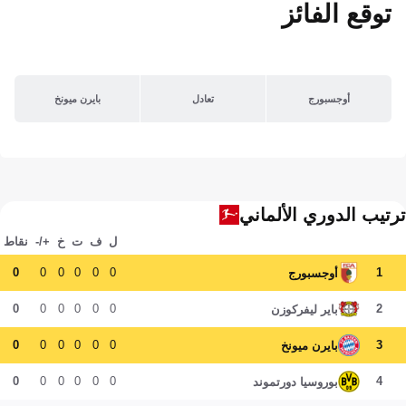
توقع الفائز
أوجسبورج
تعادل
بايرن ميونخ
ترتيب الدوري الألماني
ل
ف
ت
خ
+/-
نقاط
0
0
0
0
0
0
1
أوجسبورج
0
0
0
0
0
0
2
باير ليفركوزن
0
0
0
0
0
0
3
بايرن ميونخ
0
0
0
0
0
0
4
بوروسيا دورتموند