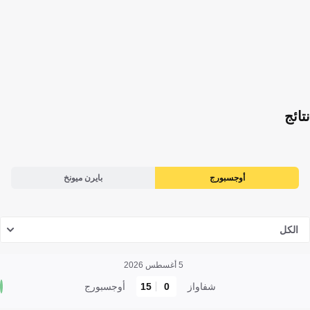
نتائج
أوجسبورج
بايرن ميونخ
الكل
5 أغسطس 2026
شفاواز
0
15
أوجسبورج