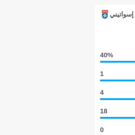
إسواتيني
40‎%‎
1
4
18
0