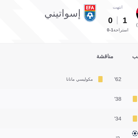
انتهت
إسواتيني
0
1
استراحة
1-0
يب
مناقشة
62'
مكوليسي مانانا
38'
34'