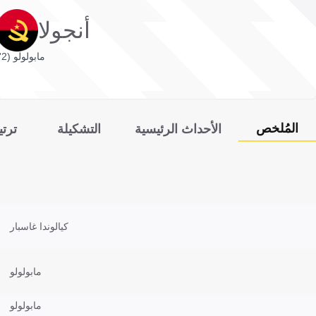
أنجولا
مابولولو (2')
المُلخص
الأحداث الرئيسية
التشكيلة
ترت
كيالوندا غاسبار
مابولولو
مابولولو