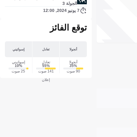
الجولة 3
7 يونيو 2024, 12:00
توقع الفائز
أنجولا
تعادل
إسواتيني
أنجولا
تعادل
إسواتيني
10‎%‎
55‎%‎
35‎%‎
90 صوت
141 صوت
25 صوت
إعلان