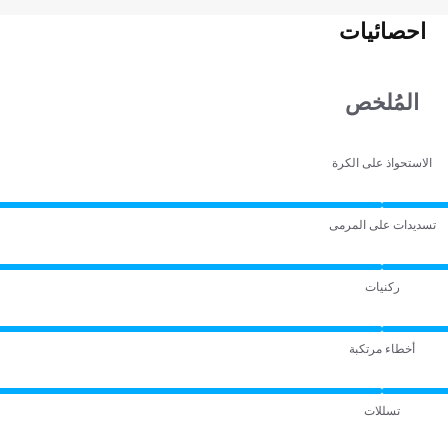
احصائيات
المُلخص
الاستحواذ على الكرة
تسديدات على المرمى
ركنيات
أخطاء مرتكبة
تسللات