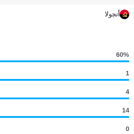
أنجولا
60‎%‎
1
4
14
0