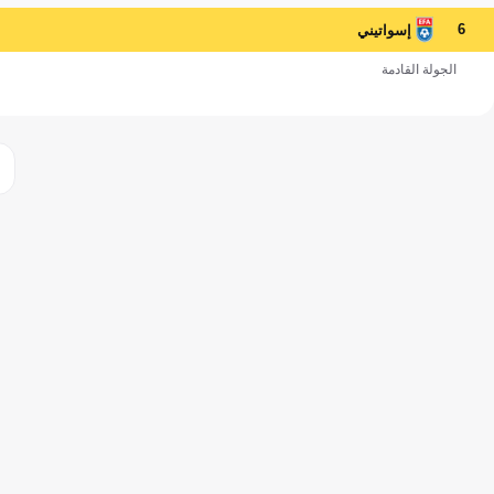
6
إسواتيني
الجولة القادمة