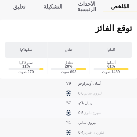
الأحداث
المُلخص
التشكيلة
تعليق
الرئيسية
توقع الفائز
ألمانيا
تعادل
سلوفاكيا
ألمانيا
تعادل
سلوفاكيا
11‎%‎
28‎%‎
61‎%‎
1489 صوت
693 صوت
270 صوت
أسان أويدراوجو
79'
ليروي ساني
6:0
ريدل باكو
67'
سيرج نابري
5:0
ليروي ساني
41'
فلوريان فيرتز
4:0