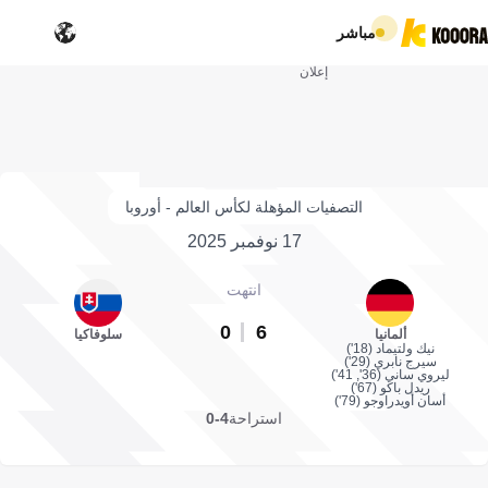
مباشر
إعلان
التصفيات المؤهلة لكأس العالم - أوروبا
17 نوفمبر 2025
انتهت
0
6
ألمانيا
سلوفاكيا
نيك ولتيماد (18')
سيرج نابري (29')
ليروي ساني (36', 41')
ريدل باكو (67')
أسان أويدراوجو (79')
استراحة
4-0