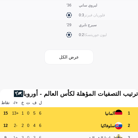
ليروي ساني
36'
فلوريان فيرتز
3:0
سيرج نابري
29'
ليون جوريتسكا
2:0
عرض الكل
ترتيب التصفيات المؤهلة لكأس العالم - أوروبا
ل
ف
ت
خ
+/-
نقاط
15
+13
1
0
5
6
1
ألمانيا
12
-2
2
0
4
6
2
سلوفاكيا
9
+1
3
0
3
6
3