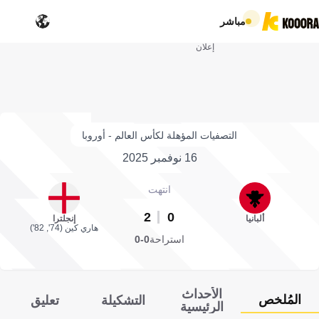
مباشر
إعلان
التصفيات المؤهلة لكأس العالم - أوروبا
16 نوفمبر 2025
انتهت
2
0
ألبانيا
إنجلترا
هاري كين (74', 82')
استراحة
0-0
الأحداث
المُلخص
التشكيلة
تعليق
الرئيسية