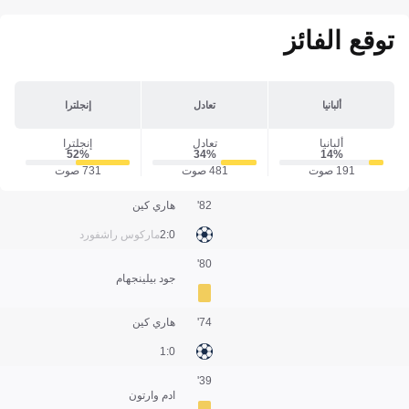
توقع الفائز
ألبانيا
تعادل
إنجلترا
ألبانيا
تعادل
إنجلترا
52‎%‎
34‎%‎
14‎%‎
191 صوت
481 صوت
731 صوت
82'
هاري كين
0:2
ماركوس راشفورد
80'
جود بيلينجهام
74'
هاري كين
0:1
39'
ادم وارتون