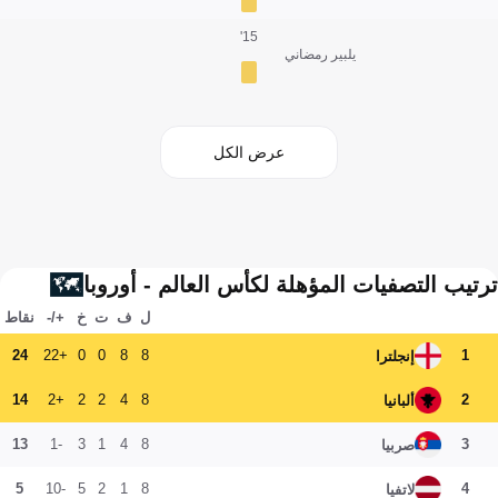
15'
يلبير رمضاني
عرض الكل
ترتيب التصفيات المؤهلة لكأس العالم - أوروبا
ل
ف
ت
خ
+/-
نقاط
24
+22
0
0
8
8
1
إنجلترا
14
+2
2
2
4
8
2
ألبانيا
13
-1
3
1
4
8
3
صربيا
5
-10
5
2
1
8
4
لاتفيا