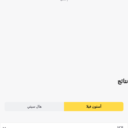
نتائج
أستون فيلا
هال سيتي