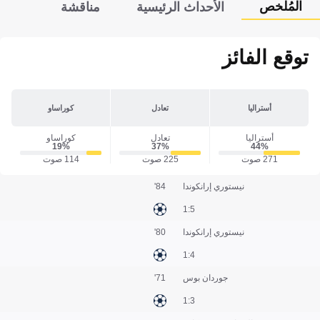
المُلخص
الأحداث الرئيسية
مناقشة
توقع الفائز
أستراليا
تعادل
كوراساو
أستراليا
تعادل
كوراساو
19‎%‎
37‎%‎
44‎%‎
271 صوت
225 صوت
114 صوت
نيستوري إرانكوندا
84'
5:1
نيستوري إرانكوندا
80'
4:1
جوردان بوس
71'
3:1