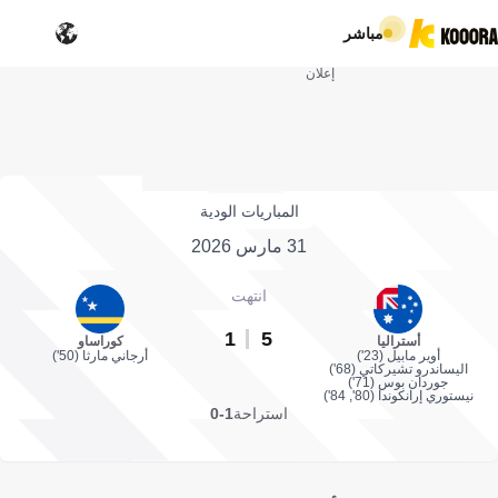
مباشر
إعلان
المباريات الودية
31 مارس 2026
انتهت
1
5
أستراليا
كوراساو
أوير مابيل (23')
أرجاني مارثا (50')
اليساندرو تشيركاتي (68')
جوردان بوس (71')
نيستوري إرانكوندا (80', 84')
استراحة
1-0