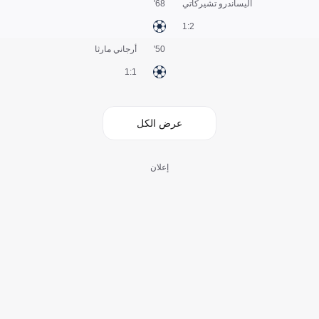
اليساندرو تشيركاتي
68'
2:1
50'
أرجاني مارثا
1:1
عرض الكل
إعلان