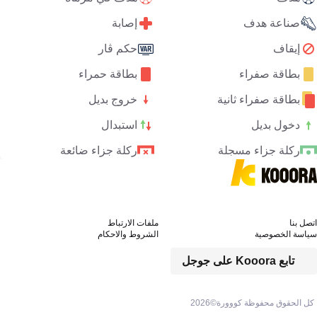
صناعة هدف
إصابة
إيقاف
حكم ڤار
بطاقة صفراء
بطاقة حمراء
بطاقة صفراء ثانية
خروج بديل
دخول بديل
استبدال
ركلة جزاء مسجلة
ركلة جزاء ضائعة
اتصل بنا
ملفات الارتباط
سياسة الخصوصية
الشروط والاحكام
تابع Kooora على جوجل
كل الحقوق محفوظة كووورة©
2026