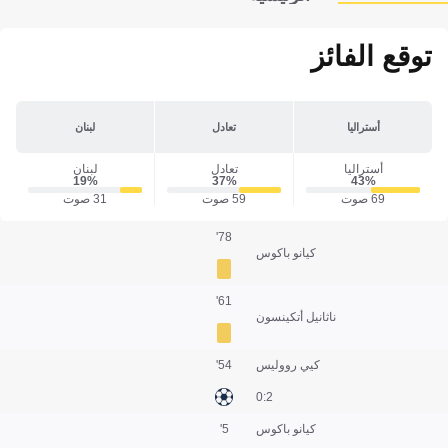
توقع الفائز
أستراليا
تعادل
لبنان
أستراليا
تعادل
لبنان
19‎%‎
37‎%‎
43‎%‎
69 صوت
59 صوت
31 صوت
78'
كيانو باكوس
61'
ناثانيل أتكينسون
كيي رووليس
54'
2:0
كيانو باكوس
5'