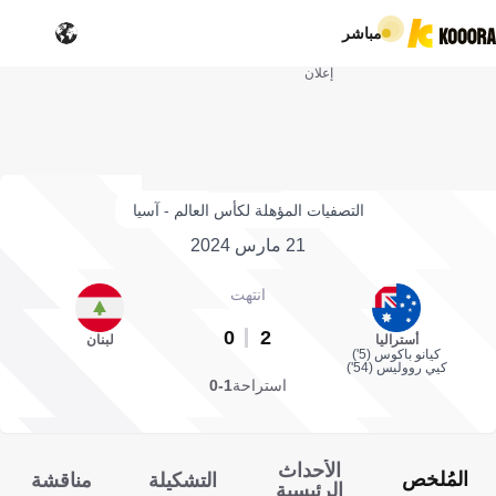
مباشر
إعلان
التصفيات المؤهلة لكأس العالم - آسيا
21 مارس 2024
انتهت
0
2
أستراليا
لبنان
كيانو باكوس (5')
كيي رووليس (54')
استراحة
1-0
الأحداث
المُلخص
التشكيلة
مناقشة
الرئيسية