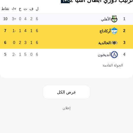
ترتيب دوري أبطال آسيا 2
ل
ف
ت
خ
+/-
نقاط
10
+3
0
4
2
6
1
الأهلي
7
-1
1
4
1
6
2
أركاداج
6
0
2
3
1
6
3
الخالدية
5
-2
1
5
0
6
4
أنديخون
الجولة القادمة
عرض الكل
إعلان