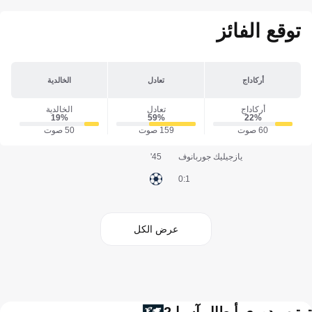
توقع الفائز
أركاداج
تعادل
الخالدية
أركاداج
تعادل
الخالدية
19‎%‎
59‎%‎
22‎%‎
60 صوت
159 صوت
50 صوت
يازجيليك جوربانوف
45'
1:0
عرض الكل