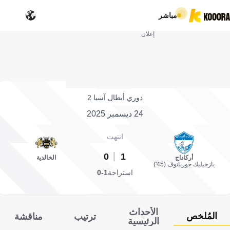
مباشر
إعلان
دوري أبطال آسيا 2
24 ديسمبر 2025
انتهت
0
1
أركاداج
الخالدية
يازجيليك جوربانوف (45')
استراحة
1-0
الأحداث
المُلخص
ترتيب
مناقشة
الرئيسية