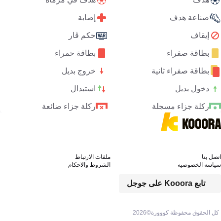
صناعة هدف
إصابة
إيقاف
حكم ڤار
بطاقة صفراء
بطاقة حمراء
بطاقة صفراء ثانية
خروج بديل
دخول بديل
استبدال
ركلة جزاء مسجلة
ركلة جزاء ضائعة
اتصل بنا
ملفات الارتباط
سياسة الخصوصية
الشروط والاحكام
تابع Kooora على جوجل
كل الحقوق محفوظة كووورة©
2026