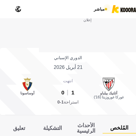
مباشر
إعلان
الدوري الإسباني
21 أبريل 2026
انتهت
0
1
أتلتيك بيلباو
أوساسونا
غوركا غوروزيتا (16')
استراحة
1-0
الأحداث
المُلخص
التشكيلة
تعليق
الرئيسية