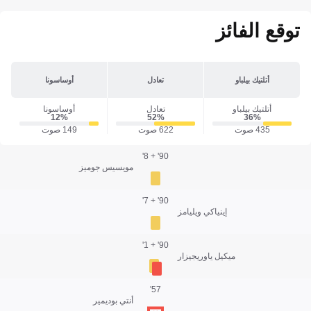
توقع الفائز
أتلتيك بيلباو
تعادل
أوساسونا
أتلتيك بيلباو
تعادل
أوساسونا
12‎%‎
52‎%‎
36‎%‎
435 صوت
622 صوت
149 صوت
90' + 8'
مويسيس جوميز
90' + 7'
إينياكي ويليامز
90' + 1'
ميكيل ياوريجيزار
57'
أنتي بوديمير