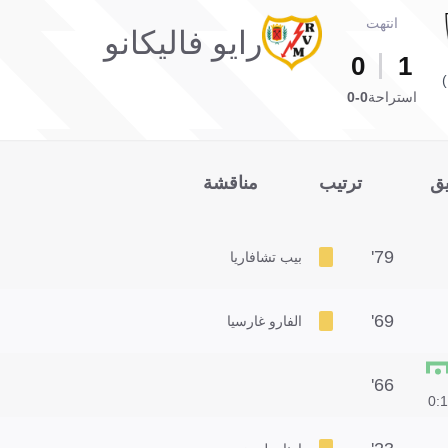
انتهت
رايو فاليكانو
0
1
استراحة
0-0
يق
ترتيب
مناقشة
79'
بيب تشافاريا
69'
الفارو غارسيا
66'
1:0