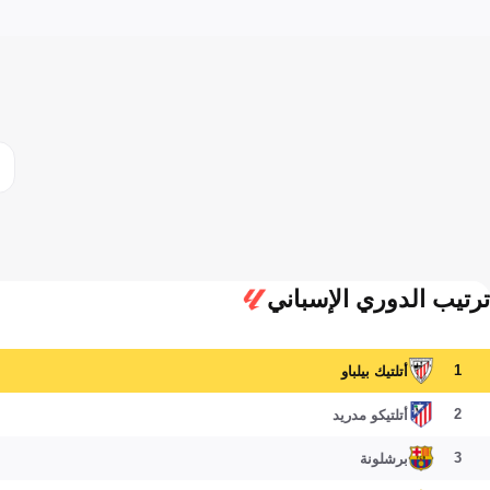
ترتيب الدوري الإسباني
1
أتلتيك بيلباو
2
أتلتيكو مدريد
3
برشلونة