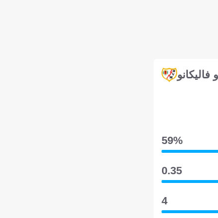
و فاليكانو
59‎%‎
0.35
4