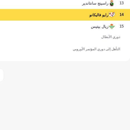
13
راسينج سانتاندير
14
رايو فاليكانو
15
ريال بيتيس
دوري الأبطال
التأهل إلى دوري المؤتمر الأوروبي