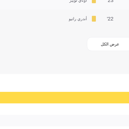
23'
اوناي لوبيز
22'
أندري راتيو
عرض الكل