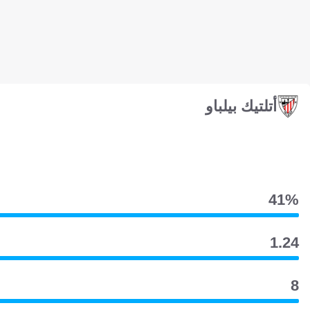
أتلتيك بيلباو
41‎%‎
1.24
8