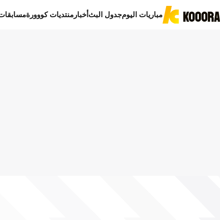
مباريات اليوم
جدول البث
أخبار
منتديات كووورة
مسابقات