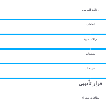
ركلات المرمى
انقاذات
ركلات حرة
تشتيتات
اعتراضات
قرار تأديبي
بطاقات صفراء