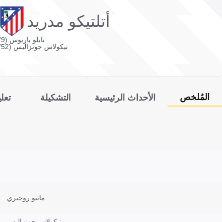
أتلتيكو مدريد
بابلو باريوس (9')
نيكولاس جونزاليس (52')
المُلخص
الأحداث الرئيسية
التشكيلة
تعل
ماتيو روجيري
نيكولاس جونزاليس