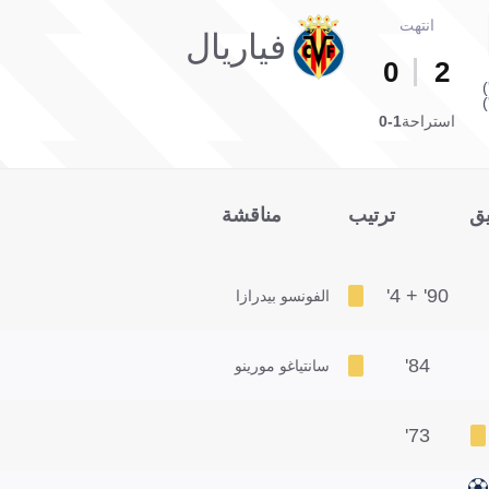
انتهت
فياريال
0
2
استراحة
1-0
يق
ترتيب
مناقشة
90' + 4'
الفونسو بيدرازا
84'
سانتياغو مورينو
73'