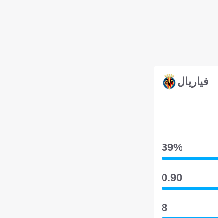
فياريال
39‎%‎
0.90
8