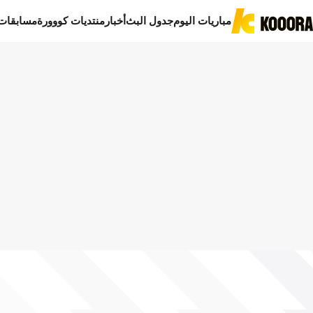
مباريات اليوم
جدول البث
أخبار
منتديات كووورة
مسابقات