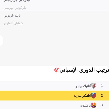
ماركوس يورينتي
بابلو باريوس
خوليان ألفاريز
ترتيب الدوري الإسباني
1
أتلتيك بيلباو
2
أتلتيكو مدريد
3
برشلونة