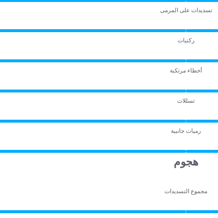
تسديدات على المرمى
ركنيات
أخطاء مرتكبة
تسللات
رميات جانبية
هجوم
مجموع التسديدات