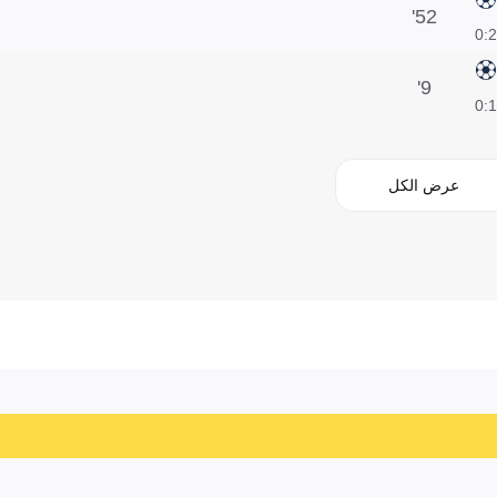
52'
2:0
9'
1:0
عرض الكل