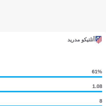
أتلتيكو مدريد
61‎%‎
1.08
8