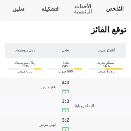
الأحداث
المُلخص
التشكيلة
تعليق
الرئيسية
توقع الفائز
أتلتيكو مدريد
تعادل
ريال سوسييداد
أتلتيكو مدريد
تعادل
ريال سوسييداد
22‎%‎
24‎%‎
54‎%‎
1596 صوت
699 صوت
655 صوت
3:4
بابلو مارين
3:3
أليخاندرو باينا
2:3
ايهين مونيوز