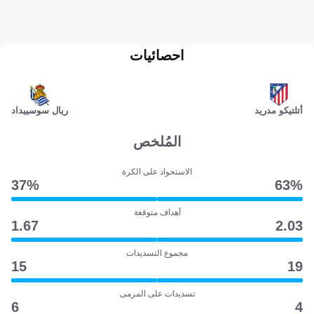
احصائيات
أتلتيكو مدريد
ريال سوسييداد
المُلخص
الاستحواذ على الكرة
37‎%‎
63‎%‎
أهداف متوقعة
1.67
2.03
مجموع التسديدات
15
19
تسديدات على المرمى
6
4