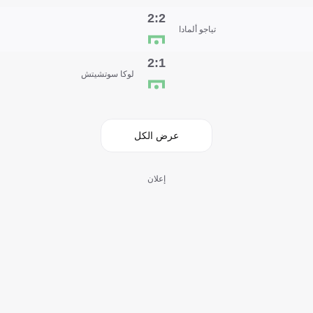
2:2
تياجو ألمادا
1:2
لوكا سوتشيتش
عرض الكل
إعلان