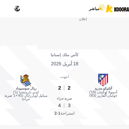
مباشر
إعلان
كأس ملك إسبانيا
18 أبريل 2026
انتهت
2
2
أتلتيكو مدريد
ريال سوسييداد
أديمولا لوكمان (18')
اندير بارينتشيا (1')
خوليان ألفاريز (83')
ميكيل أويارزابال (45'+1' ضربة
ضربة جزاء
جزاء)
4
3
استراحة
1-2