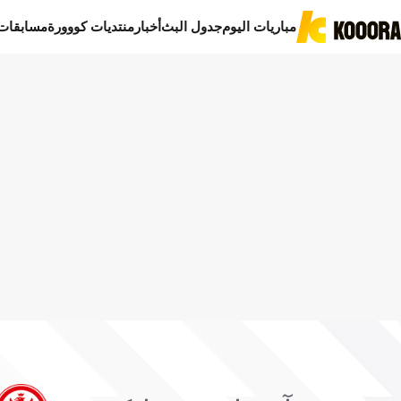
مباريات اليوم
جدول البث
أخبار
منتديات كووورة
مسابقات