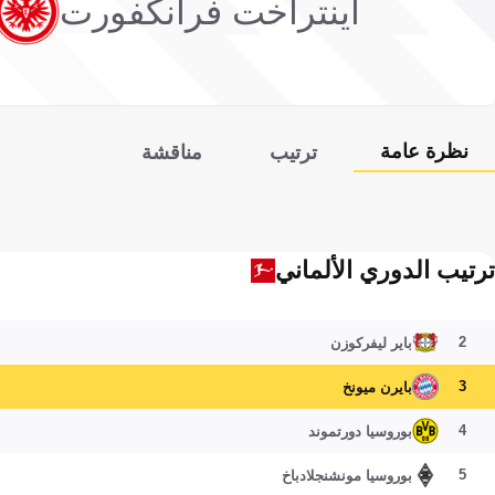
آينتراخت فرانكفورت
نظرة عامة
ترتيب
مناقشة
ترتيب الدوري الألماني
2
باير ليفركوزن
3
بايرن ميونخ
4
بوروسيا دورتموند
5
بوروسيا مونشنجلادباخ