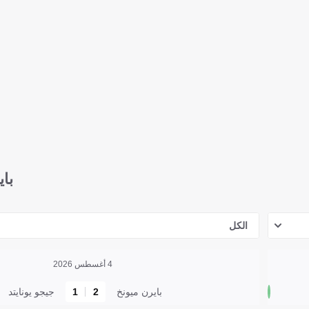
باي
الكل
4 أغسطس 2026
بايرن ميونخ
2
1
جيجو يونايتد