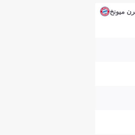
رن ميونخ