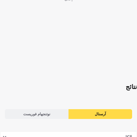
نتائج
آرسنال
نوتنجهام فوريست