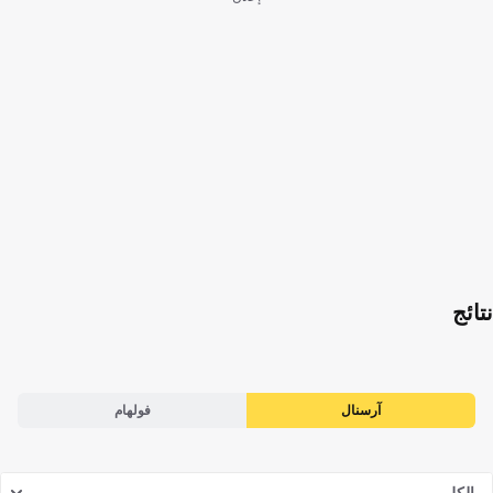
نتائج
آرسنال
فولهام