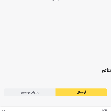
نتائج
آرسنال
توتنهام هوتسبير