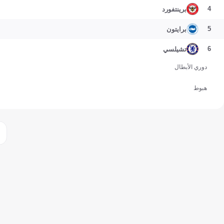
4
برينتفورد
5
برايتون
6
تشيلسي
دوري الأبطال
هبوط