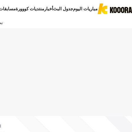
مباريات اليوم
جدول البث
أخبار
منتديات كووورة
مسابقات
تح
ا