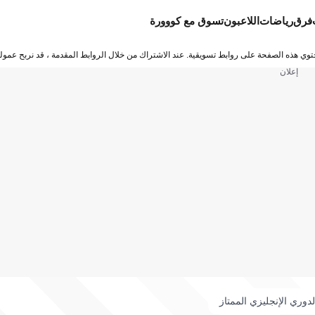
فرق
رياضات
اللاعبون
تسوق مع كووورة
توي هذه الصفحة على روابط تسويقية. عند الاشتراك من خلال الروابط المقدمة ، قد نربح عمولة
إعلان
لدوري الإنجليزي الممتاز