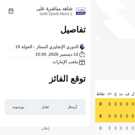
شاهد مباشرة على
beIN Sports Mena 1
تفاصيل
الدوري الإنجليزي الممتاز - الجولة 15
12 ديسمبر 2026, 10:00
ملعب الإمارات
توقع الفائز
ل
ف
ت
خ
+/-
نقاط
0
0
0
0
0
0
آرسنال
تعادل
بورنموث
0
0
0
0
0
0
0
0
0
0
0
0
إعلان