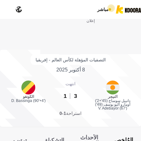
مباشر
إعلان
التصفيات المؤهلة لكأس العالم - إفريقيا
8 أكتوبر 2025
انتهت
1
3
النيجر
الكونغو
دانييل سوساح (45'+2')
D. Bassinga (90'+4')
أومارو أليو يوسف (49')
V. Adebayor (67')
استراحة
1-0
الأحداث
المُلخص
التشكيلة
ترتيب