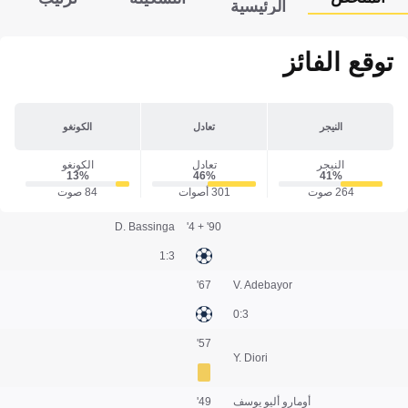
الرئيسية
توقع الفائز
النيجر
تعادل
الكونغو
النيجر
تعادل
الكونغو
13‎%‎
46‎%‎
41‎%‎
264 صوت
301 أصوات
84 صوت
D. Bassinga
90' + 4'
3:1
67'
V. Adebayor
3:0
57'
Y. Diori
أومارو أليو يوسف
49'